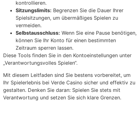
kontrollieren.
Sitzungslimits:
Begrenzen Sie die Dauer Ihrer
Spielsitzungen, um übermäßiges Spielen zu
vermeiden.
Selbstausschluss:
Wenn Sie eine Pause benötigen,
können Sie Ihr Konto für einen bestimmten
Zeitraum sperren lassen.
Diese Tools finden Sie in den Kontoeinstellungen unter
„Verantwortungsvolles Spielen“.
Mit diesem Leitfaden sind Sie bestens vorbereitet, um
Ihr Spielerlebnis bei Verde Casino sicher und effektiv zu
gestalten. Denken Sie daran: Spielen Sie stets mit
Verantwortung und setzen Sie sich klare Grenzen.