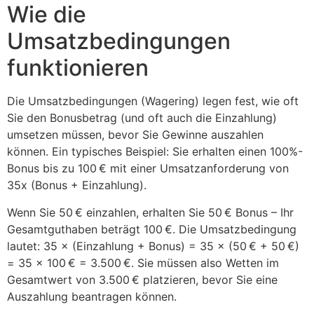
Wie die
Umsatzbedingungen
funktionieren
Die Umsatzbedingungen (Wagering) legen fest, wie oft
Sie den Bonusbetrag (und oft auch die Einzahlung)
umsetzen müssen, bevor Sie Gewinne auszahlen
können. Ein typisches Beispiel: Sie erhalten einen 100%-
Bonus bis zu 100 € mit einer Umsatzanforderung von
35x (Bonus + Einzahlung).
Wenn Sie 50 € einzahlen, erhalten Sie 50 € Bonus – Ihr
Gesamtguthaben beträgt 100 €. Die Umsatzbedingung
lautet: 35 × (Einzahlung + Bonus) = 35 × (50 € + 50 €)
= 35 × 100 € = 3.500 €. Sie müssen also Wetten im
Gesamtwert von 3.500 € platzieren, bevor Sie eine
Auszahlung beantragen können.