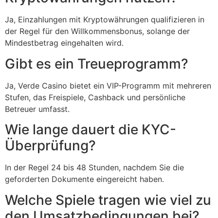
Ja, Einzahlungen mit Kryptowährungen qualifizieren in
der Regel für den Willkommensbonus, solange der
Mindestbetrag eingehalten wird.
Gibt es ein Treueprogramm?
Ja, Verde Casino bietet ein VIP-Programm mit mehreren
Stufen, das Freispiele, Cashback und persönliche
Betreuer umfasst.
Wie lange dauert die KYC-
Überprüfung?
In der Regel 24 bis 48 Stunden, nachdem Sie die
geforderten Dokumente eingereicht haben.
Welche Spiele tragen wie viel zu
den Umsatzbedingungen bei?