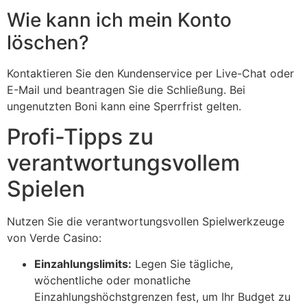
Wie kann ich mein Konto
löschen?
Kontaktieren Sie den Kundenservice per Live-Chat oder
E-Mail und beantragen Sie die Schließung. Bei
ungenutzten Boni kann eine Sperrfrist gelten.
Profi-Tipps zu
verantwortungsvollem
Spielen
Nutzen Sie die verantwortungsvollen Spielwerkzeuge
von Verde Casino:
Einzahlungslimits:
Legen Sie tägliche,
wöchentliche oder monatliche
Einzahlungshöchstgrenzen fest, um Ihr Budget zu