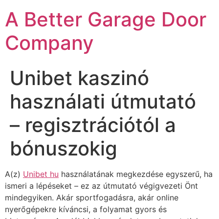
Skip
A Better Garage Door
to
content
Company
Unibet kaszinó
használati útmutató
– regisztrációtól a
bónuszokig
A(z)
Unibet hu
használatának megkezdése egyszerű, ha
ismeri a lépéseket – ez az útmutató végigvezeti Önt
mindegyiken. Akár sportfogadásra, akár online
nyerőgépekre kíváncsi, a folyamat gyors és