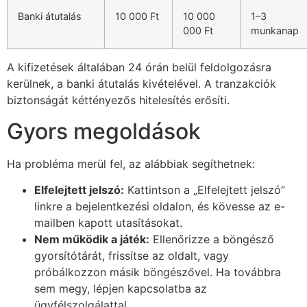
Banki átutalás
10 000 Ft
10 000
1–3
000 Ft
munkanap
A kifizetések általában 24 órán belül feldolgozásra
kerülnek, a banki átutalás kivételével. A tranzakciók
biztonságát kéttényezős hitelesítés erősíti.
Gyors megoldások
Ha probléma merül fel, az alábbiak segíthetnek:
Elfelejtett jelszó:
Kattintson a „Elfelejtett jelszó”
linkre a bejelentkezési oldalon, és kövesse az e-
mailben kapott utasításokat.
Nem működik a játék:
Ellenőrizze a böngésző
gyorsítótárát, frissítse az oldalt, vagy
próbálkozzon másik böngészővel. Ha továbbra
sem megy, lépjen kapcsolatba az
ügyfélszolgálattal.