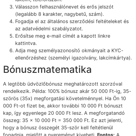
Válasszon felhasználónevet és erős jelszót
(legalább 8 karakter, nagybetű, szám).
Fogadja el az általános szerződési feltételeket és
az adatvédelmi szabályzatot.
Erősítse meg e-mail címét a kapott linkre
kattintva.
Adja meg személyazonosító okmányait a KYC-
ellenőrzéshez (személyi igazolvány, lakcímkártya).
Bónuszmatematika
A legtöbb üdvözlőbónusz meghatározott szorzóval
rendelkezik. Példa: 100% bónusz akár 50 000 Ft-ig, 35-
szörös (35x) megforgatási követelménnyel. Ha Ön 10
000 Ft-ot fizet be, akkor további 10 000 Ft bónuszt
kap, így egyenlege 20 000 Ft lesz. A megforgatandó
összeg: 35 × 10 000 Ft = 350 000 Ft. Ez azt jelenti,
hogy a bónusz összegét 35-ször kell feltétlenül
fogadnia, mielőtt a nyereményt kiveheti.
Fontos:
A