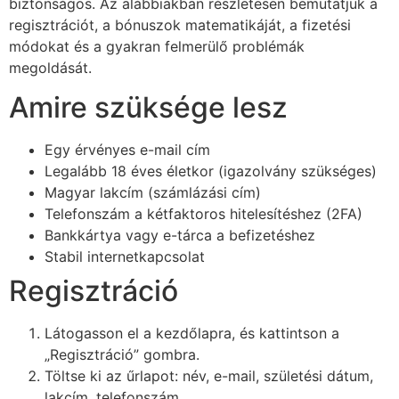
biztonságos. Az alábbiakban részletesen bemutatjuk a
regisztrációt, a bónuszok matematikáját, a fizetési
módokat és a gyakran felmerülő problémák
megoldását.
Amire szüksége lesz
Egy érvényes e-mail cím
Legalább 18 éves életkor (igazolvány szükséges)
Magyar lakcím (számlázási cím)
Telefonszám a kétfaktoros hitelesítéshez (2FA)
Bankkártya vagy e-tárca a befizetéshez
Stabil internetkapcsolat
Regisztráció
Látogasson el a kezdőlapra, és kattintson a
„Regisztráció” gombra.
Töltse ki az űrlapot: név, e-mail, születési dátum,
lakcím, telefonszám.