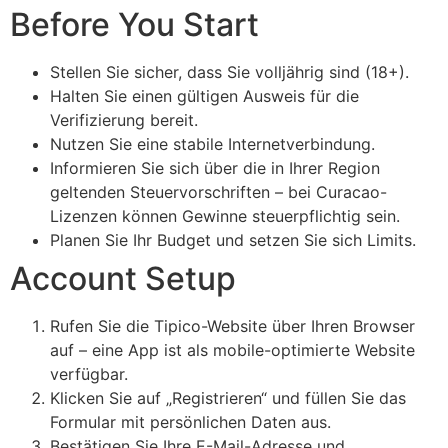
Before You Start
Stellen Sie sicher, dass Sie volljährig sind (18+).
Halten Sie einen gültigen Ausweis für die
Verifizierung bereit.
Nutzen Sie eine stabile Internetverbindung.
Informieren Sie sich über die in Ihrer Region
geltenden Steuervorschriften – bei Curacao-
Lizenzen können Gewinne steuerpflichtig sein.
Planen Sie Ihr Budget und setzen Sie sich Limits.
Account Setup
Rufen Sie die Tipico-Website über Ihren Browser
auf – eine App ist als mobile-optimierte Website
verfügbar.
Klicken Sie auf „Registrieren“ und füllen Sie das
Formular mit persönlichen Daten aus.
Bestätigen Sie Ihre E-Mail-Adresse und