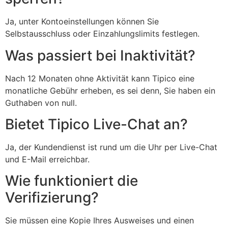
Ja, unter Kontoeinstellungen können Sie
Selbstausschluss oder Einzahlungslimits festlegen.
Was passiert bei Inaktivität?
Nach 12 Monaten ohne Aktivität kann Tipico eine
monatliche Gebühr erheben, es sei denn, Sie haben ein
Guthaben von null.
Bietet Tipico Live-Chat an?
Ja, der Kundendienst ist rund um die Uhr per Live-Chat
und E-Mail erreichbar.
Wie funktioniert die
Verifizierung?
Sie müssen eine Kopie Ihres Ausweises und einen