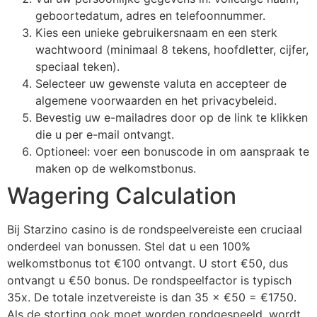
geboortedatum, adres en telefoonnummer.
Kies een unieke gebruikersnaam en een sterk
wachtwoord (minimaal 8 tekens, hoofdletter, cijfer,
speciaal teken).
Selecteer uw gewenste valuta en accepteer de
algemene voorwaarden en het privacybeleid.
Bevestig uw e-mailadres door op de link te klikken
die u per e-mail ontvangt.
Optioneel: voer een bonuscode in om aanspraak te
maken op de welkomstbonus.
Wagering Calculation
Bij Starzino casino is de rondspeelvereiste een cruciaal
onderdeel van bonussen. Stel dat u een 100%
welkomstbonus tot €100 ontvangt. U stort €50, dus
ontvangt u €50 bonus. De rondspeelfactor is typisch
35x. De totale inzetvereiste is dan 35 × €50 = €1750.
Als de storting ook moet worden rondgespeeld, wordt