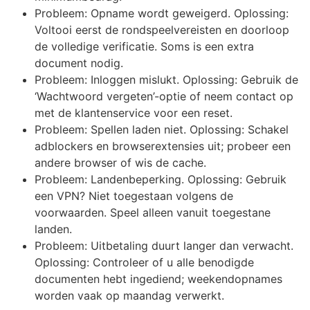
Probleem: Opname wordt geweigerd. Oplossing:
Voltooi eerst de rondspeelvereisten en doorloop
de volledige verificatie. Soms is een extra
document nodig.
Probleem: Inloggen mislukt. Oplossing: Gebruik de
‘Wachtwoord vergeten’-optie of neem contact op
met de klantenservice voor een reset.
Probleem: Spellen laden niet. Oplossing: Schakel
adblockers en browserextensies uit; probeer een
andere browser of wis de cache.
Probleem: Landenbeperking. Oplossing: Gebruik
een VPN? Niet toegestaan volgens de
voorwaarden. Speel alleen vanuit toegestane
landen.
Probleem: Uitbetaling duurt langer dan verwacht.
Oplossing: Controleer of u alle benodigde
documenten hebt ingediend; weekendopnames
worden vaak op maandag verwerkt.