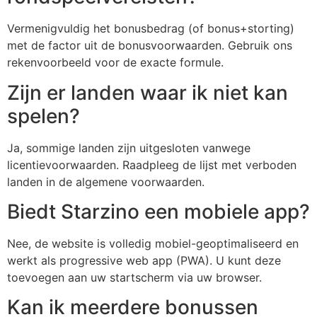
Vermenigvuldig het bonusbedrag (of bonus+storting)
met de factor uit de bonusvoorwaarden. Gebruik ons
rekenvoorbeeld voor de exacte formule.
Zijn er landen waar ik niet kan
spelen?
Ja, sommige landen zijn uitgesloten vanwege
licentievoorwaarden. Raadpleeg de lijst met verboden
landen in de algemene voorwaarden.
Biedt Starzino een mobiele app?
Nee, de website is volledig mobiel-geoptimaliseerd en
werkt als progressive web app (PWA). U kunt deze
toevoegen aan uw startscherm via uw browser.
Kan ik meerdere bonussen