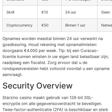
Skrill
€10
24 uur
Geen
Cryptocurrency
€50
Binnen 1 uur
Netwe
Opnames worden meestal binnen 24 uur verwerkt na
goedkeuring. Houd rekening met opnamelimieten:
doorgaans €4.000 per week. Tip: bij een Curacao-
licentie kunnen winsten in uw eigen land belastbaar zijn;
raadpleeg een fiscalist. Zorg ervoor dat u de
rondspeelvereisten hebt voltooid voordat u een opname
aanvraagt.
Security Overview
Starzino casino maakt gebruik van 128-bit SSL-
encryptie om alle gegevensoverdracht te beveiligen.
Twee-factor-authenticatie (2FA) is beschikbaar en sterk