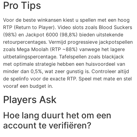
Pro Tips
Voor de beste winkansen kiest u spellen met een hoog
RTP (Return to Player). Video slots zoals Blood Suckers
(98%) en Jackpot 6000 (98,8%) bieden uitstekende
retourpercentages. Vermijd progressieve jackpotspellen
zoals Mega Moolah (RTP ~88%) vanwege het lagere
uitbetalingspercentage. Tafelspellen zoals blackjack
met optimale strategie hebben een huisvoordeel van
minder dan 0,5%, wat zeer gunstig is. Controleer altijd
de spelinfo voor de exacte RTP. Speel met mate en stel
vooraf een budget in.
Players Ask
Hoe lang duurt het om een
account te verifiëren?