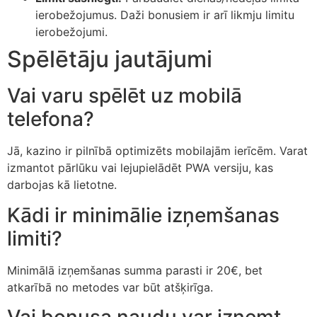
ierobežojumus. Daži bonusiem ir arī likmju limitu
ierobežojumi.
Spēlētāju jautājumi
Vai varu spēlēt uz mobilā
telefona?
Jā, kazino ir pilnībā optimizēts mobilajām ierīcēm. Varat
izmantot pārlūku vai lejupielādēt PWA versiju, kas
darbojas kā lietotne.
Kādi ir minimālie izņemšanas
limiti?
Minimālā izņemšanas summa parasti ir 20€, bet
atkarībā no metodes var būt atšķirīga.