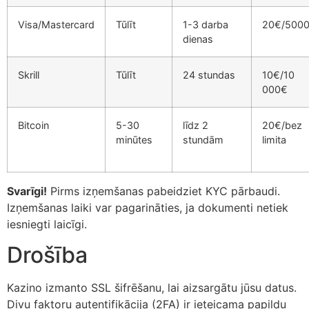
Visa/Mastercard
Tūlīt
1-3 darba
20€/500
dienas
Skrill
Tūlīt
24 stundas
10€/10
000€
Bitcoin
5-30
līdz 2
20€/bez
minūtes
stundām
limita
Svarīgi!
Pirms izņemšanas pabeidziet KYC pārbaudi.
Izņemšanas laiki var pagarināties, ja dokumenti netiek
iesniegti laicīgi.
Drošība
Kazino izmanto SSL šifrēšanu, lai aizsargātu jūsu datus.
Divu faktoru autentifikācija (2FA) ir ieteicama papildu