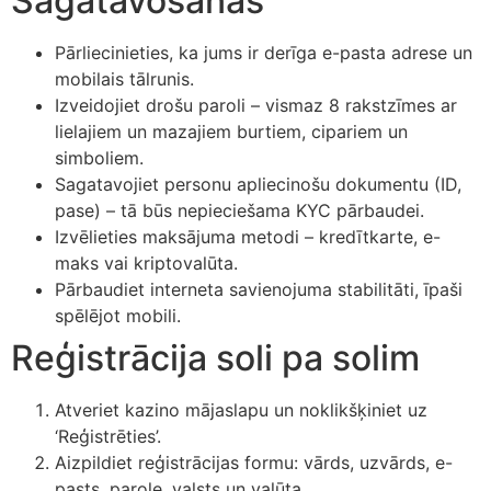
Sagatavošanās
Pārliecinieties, ka jums ir derīga e-pasta adrese un
mobilais tālrunis.
Izveidojiet drošu paroli – vismaz 8 rakstzīmes ar
lielajiem un mazajiem burtiem, cipariem un
simboliem.
Sagatavojiet personu apliecinošu dokumentu (ID,
pase) – tā būs nepieciešama KYC pārbaudei.
Izvēlieties maksājuma metodi – kredītkarte, e-
maks vai kriptovalūta.
Pārbaudiet interneta savienojuma stabilitāti, īpaši
spēlējot mobili.
Reģistrācija soli pa solim
Atveriet kazino mājaslapu un noklikšķiniet uz
‘Reģistrēties’.
Aizpildiet reģistrācijas formu: vārds, uzvārds, e-
pasts, parole, valsts un valūta.