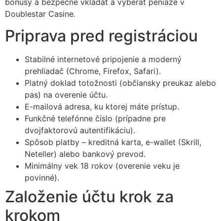
bonusy a bezpečne vkladať a vyberať peniaze v
Doublestar Casine.
Priprava pred registráciou
Stabilné internetové pripojenie a moderný
prehliadač (Chrome, Firefox, Safari).
Platný doklad totožnosti (občiansky preukaz alebo
pas) na overenie účtu.
E-mailová adresa, ku ktorej máte prístup.
Funkčné telefónne číslo (prípadne pre
dvojfaktorovú autentifikáciu).
Spôsob platby – kreditná karta, e-wallet (Skrill,
Neteller) alebo bankový prevod.
Minimálny vek 18 rokov (overenie veku je
povinné).
Založenie účtu krok za
krokom