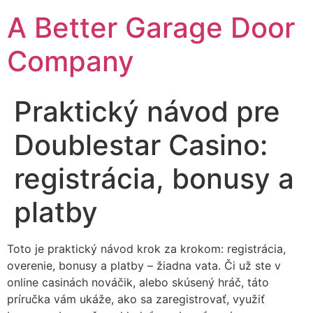
Skip
A Better Garage Door
to
content
Company
Praktický návod pre
Doublestar Casino:
registrácia, bonusy a
platby
Toto je praktický návod krok za krokom: registrácia,
overenie, bonusy a platby – žiadna vata. Či už ste v
online casinách nováčik, alebo skúsený hráč, táto
príručka vám ukáže, ako sa zaregistrovať, využiť