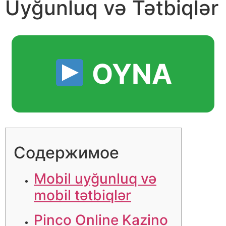
Uyğunluq və Tətbiqlər
OYNA
Содержимое
Mobil uyğunluq və
mobil tətbiqlər
Pinco Online Kazino