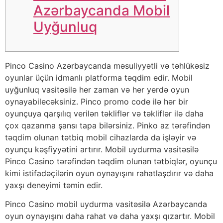
Azərbaycanda Mobil
Uyğunluq
Pinco Casino Azərbaycanda məsuliyyətli və təhlükəsiz
oyunlar üçün idmanlı platforma təqdim edir. Mobil
uyğunluq vasitəsilə her zaman və her yerdə oyun
oynayabilecəksiniz. Pinco promo code ilə hər bir
oyunçuya qarşılıq verilən təkliflər və təkliflər ilə daha
çox qazanma şansı tapa bilərsiniz. Pinko az tərəfindən
təqdim olunan tətbiq mobil cihazlarda da işləyir və
oyunçu kəşfiyyətini artırır. Mobil uydurma vasitəsilə
Pinco Casino tərəfindən təqdim olunan tətbiqlər, oyunçu
kimi istifadəçilərin oyun oynayışını rahatlaşdırır və daha
yaxşı deneyimi təmin edir.
Pinco Casino mobil uydurma vasitəsilə Azərbaycanda
oyun oynayışını daha rahat və daha yaxşı qızartır. Mobil