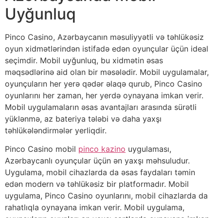
Uyğunluq
Pinco Casino, Azərbaycanın məsuliyyətli və təhlükəsiz
oyun xidmətlərindən istifadə edən oyunçular üçün ideal
seçimdir. Mobil uyğunluq, bu xidmətin əsas
məqsədlərinə aid olan bir məsələdir. Mobil uygulamalar,
oyunçuların her yerə qədər əlaqə qurub, Pinco Casino
oyunlarını her zaman, her yerdə oynayana imkan verir.
Mobil uygulamaların əsas avantajları arasında sürətli
yüklənmə, az bateriya tələbi və daha yaxşı
təhlükələndirmələr yerliqdir.
Pinco Casino mobil
pinco kazino
uygulaması,
Azərbaycanlı oyunçular üçün ən yaxşı məhsuludur.
Uygulama, mobil cihazlarda da əsas faydaları təmin
edən modern və təhlükəsiz bir platformadır. Mobil
uygulama, Pinco Casino oyunlarını, mobil cihazlarda da
rahatlıqla oynayana imkan verir. Mobil uygulama,