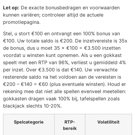
Let op:
De exacte bonusbedragen en voorwaarden
kunnen variëren; controleer altijd de actuele
promotiepagina.
Stel, u stort €100 en ontvangt een 100% bonus van
€100. Uw totale saldo is €200. De inzetvereiste is 35x
de bonus, dus u moet 35 × €100 = €3.500 inzetten
voordat u winsten kunt opnemen. Als u een gokkast
speelt met een RTP van 96%, verliest u gemiddeld 4%
per inzet. Over €3.500 is dat €140. Uw verwachte
resterende saldo na het voldoen aan de vereisten is
€200 – €140 = €60 (plus eventuele winsten). Houd er
rekening mee dat niet alle spellen evenveel meetellen:
gokkasten dragen vaak 100% bij, tafelspellen zoals
blackjack slechts 10-20%.
Spelcategorie
RTP-
Volatiliteit
bereik