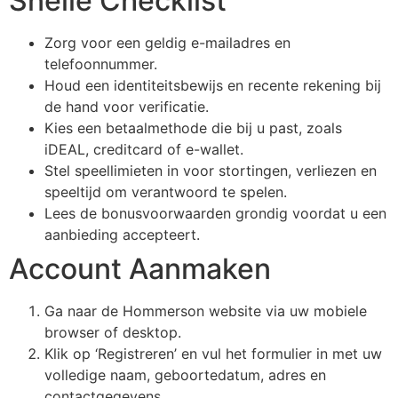
Snelle Checklist
Zorg voor een geldig e-mailadres en
telefoonnummer.
Houd een identiteitsbewijs en recente rekening bij
de hand voor verificatie.
Kies een betaalmethode die bij u past, zoals
iDEAL, creditcard of e-wallet.
Stel speellimieten in voor stortingen, verliezen en
speeltijd om verantwoord te spelen.
Lees de bonusvoorwaarden grondig voordat u een
aanbieding accepteert.
Account Aanmaken
Ga naar de Hommerson website via uw mobiele
browser of desktop.
Klik op ‘Registreren’ en vul het formulier in met uw
volledige naam, geboortedatum, adres en
contactgegevens.