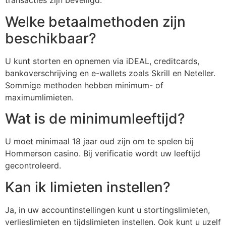
transacties zijn beveiligd.
Welke betaalmethoden zijn
beschikbaar?
U kunt storten en opnemen via iDEAL, creditcards,
bankoverschrijving en e-wallets zoals Skrill en Neteller.
Sommige methoden hebben minimum- of
maximumlimieten.
Wat is de minimumleeftijd?
U moet minimaal 18 jaar oud zijn om te spelen bij
Hommerson casino. Bij verificatie wordt uw leeftijd
gecontroleerd.
Kan ik limieten instellen?
Ja, in uw accountinstellingen kunt u stortingslimieten,
verlieslimieten en tijdslimieten instellen. Ook kunt u uzelf