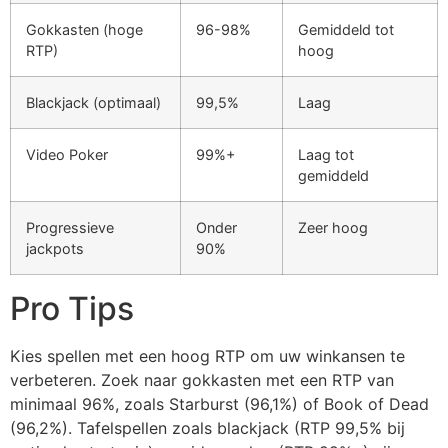
Gokkasten (hoge
96-98%
Gemiddeld tot
RTP)
hoog
Blackjack (optimaal)
99,5%
Laag
Video Poker
99%+
Laag tot
gemiddeld
Progressieve
Onder
Zeer hoog
jackpots
90%
Pro Tips
Kies spellen met een hoog RTP om uw winkansen te
verbeteren. Zoek naar gokkasten met een RTP van
minimaal 96%, zoals Starburst (96,1%) of Book of Dead
(96,2%). Tafelspellen zoals blackjack (RTP 99,5% bij