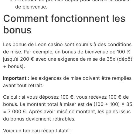
de bienvenue.
Comment fonctionnent les
bonus
Les bonus de Leon casino sont soumis à des conditions
de mise. Par exemple, un bonus de bienvenue de 100 %
jusqu’à 200 € avec une exigence de mise de 35x (dépôt
+ bonus).
Important :
les exigences de mise doivent être remplies
avant tout retrait.
Calcul : si vous déposez 100 €, vous recevez 100 € de
bonus. Le montant total à miser est de (100 + 100) × 35
= 7 000 €. Après avoir misé ce montant, les gains issus
du bonus deviennent retirables.
Voici un tableau récapitulatif :