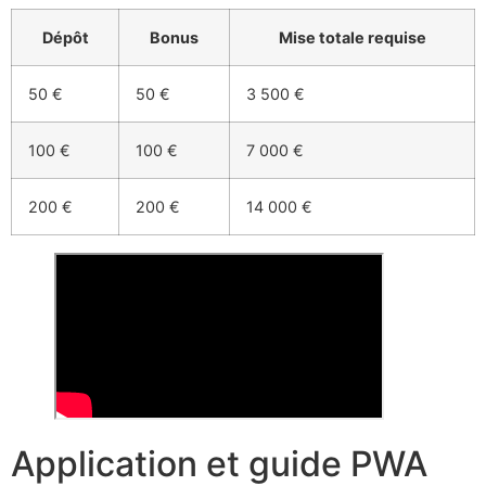
Dépôt
Bonus
Mise totale requise
50 €
50 €
3 500 €
100 €
100 €
7 000 €
200 €
200 €
14 000 €
Application et guide PWA