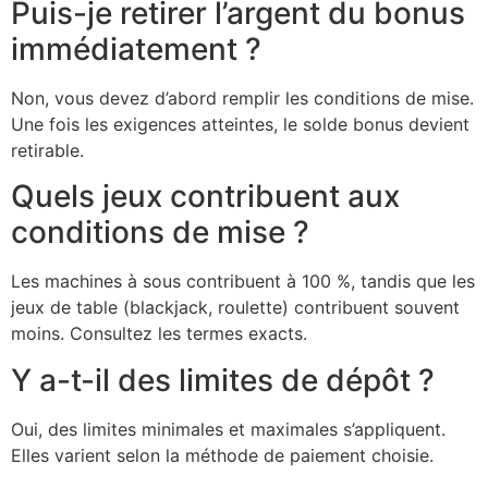
Puis-je retirer l’argent du bonus
immédiatement ?
Non, vous devez d’abord remplir les conditions de mise.
Une fois les exigences atteintes, le solde bonus devient
retirable.
Quels jeux contribuent aux
conditions de mise ?
Les machines à sous contribuent à 100 %, tandis que les
jeux de table (blackjack, roulette) contribuent souvent
moins. Consultez les termes exacts.
Y a-t-il des limites de dépôt ?
Oui, des limites minimales et maximales s’appliquent.
Elles varient selon la méthode de paiement choisie.