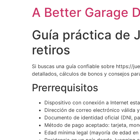
Skip
A Better Garage 
to
content
Guía práctica de 
retiros
Si buscas una guía confiable sobre https://jue
detallados, cálculos de bonos y consejos para
Prerrequisitos
Dispositivo con conexión a Internet esta
Dirección de correo electrónico válida 
Documento de identidad oficial (DNI, pa
Método de pago aceptado: tarjeta, mone
Edad mínima legal (mayoría de edad en t