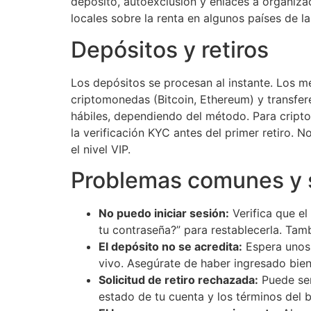
depósito, autoexclusión y enlaces a organiz
locales sobre la renta en algunos países de l
Depósitos y retiros
Los depósitos se procesan al instante. Los m
criptomonedas (Bitcoin, Ethereum) y transfere
hábiles, dependiendo del método. Para cripto
la verificación KYC antes del primer retiro. 
el nivel VIP.
Problemas comunes y 
No puedo iniciar sesión:
Verifica que el
tu contraseña?” para restablecerla. Tam
El depósito no se acredita:
Espera unos 
vivo. Asegúrate de haber ingresado bie
Solicitud de retiro rechazada:
Puede ser
estado de tu cuenta y los términos del 