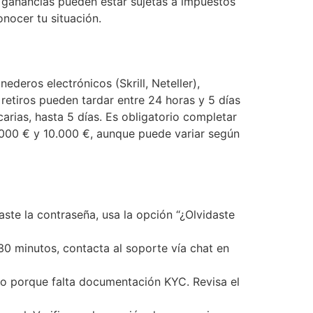
s ganancias pueden estar sujetas a impuestos
onocer tu situación.
deros electrónicos (Skrill, Neteller),
 retiros pueden tardar entre 24 horas y 5 días
rias, hasta 5 días. Es obligatorio completar
 5.000 € y 10.000 €, aunque puede variar según
aste la contraseña, usa la opción “¿Olvidaste
0 minutos, contacta al soporte vía chat en
 o porque falta documentación KYC. Revisa el