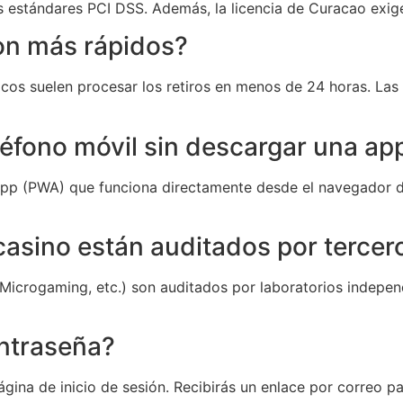
 los estándares PCI DSS. Además, la licencia de Curacao exi
on más rápidos?
os suelen procesar los retiros en menos de 24 horas. Las 
éfono móvil sin descargar una ap
pp (PWA) que funciona directamente desde el navegador del
casino están auditados por tercer
 Microgaming, etc.) son auditados por laboratorios indep
ontraseña?
ágina de inicio de sesión. Recibirás un enlace por correo p