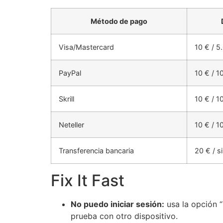
Método de pago
Visa/Mastercard
10 € / 5
PayPal
10 € / 1
Skrill
10 € / 1
Neteller
10 € / 1
Transferencia bancaria
20 € / si
Fix It Fast
No puedo iniciar sesión:
usa la opción “
prueba con otro dispositivo.