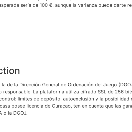
sperada sería de 100 €, aunque la varianza puede darte re
ction
o la de la Dirección General de Ordenación del Juego (DGO
o responsable. La plataforma utiliza cifrado SSL de 256 bit
ntrol: límites de depósito, autoexclusión y la posibilidad 
 casa posee licencia de Curaçao, ten en cuenta que las gan
GA o la DGOJ.