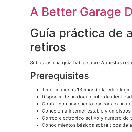
Skip
A Better Garage 
to
content
Guía práctica de 
retiros
Si buscas una guía fiable sobre Apuestas retab
Prerequisites
Tener al menos 18 años (o la edad legal 
Disponer de un documento de identidad 
Contar con una cuenta bancaria o un mone
Conexión a internet estable y un dispos
Correo electrónico activo y número de t
Conocimientos básicos sobre tipos de 