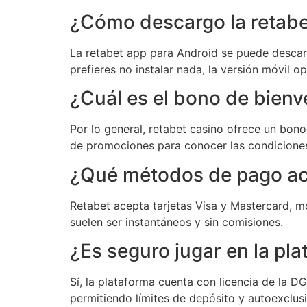
¿Cómo descargo la retabe
La retabet app para Android se puede descarg
prefieres no instalar nada, la versión móvil 
¿Cuál es el bono de bienv
Por lo general, retabet casino ofrece un bono
de promociones para conocer las condicione
¿Qué métodos de pago ac
Retabet acepta tarjetas Visa y Mastercard, m
suelen ser instantáneos y sin comisiones.
¿Es seguro jugar en la pl
Sí, la plataforma cuenta con licencia de la 
permitiendo límites de depósito y autoexclusi