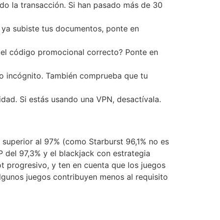
do la transacción. Si han pasado más de 30
 ya subiste tus documentos, ponte en
e el código promocional correcto? Ponte en
do incógnito. También comprueba que tu
idad. Si estás usando una VPN, desactívala.
 superior al 97% (como Starburst 96,1% no es
 del 97,3% y el blackjack con estrategia
t progresivo, y ten en cuenta que los juegos
 algunos juegos contribuyen menos al requisito