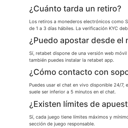
¿Cuánto tarda un retiro?
Los retiros a monederos electrónicos como Sk
de 1 a 3 días hábiles. La verificación KYC deb
¿Puedo apostar desde el m
Sí, retabet dispone de una versión web móvil
también puedes instalar la retabet app.
¿Cómo contacto con sopor
Puedes usar el chat en vivo disponible 24/7, e
suele ser inferior a 5 minutos en el chat.
¿Existen límites de apues
Sí, cada juego tiene límites máximos y mínim
sección de juego responsable.