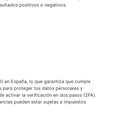
sultados positivos o negativos.
J) en España, lo que garantiza que cumple
s para proteger tus datos personales y
de activar la verificación en dos pasos (2FA).
ancias pueden estar sujetas a impuestos