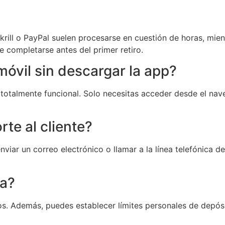
rill o PayPal suelen procesarse en cuestión de horas, mien
e completarse antes del primer retiro.
óvil sin descargar la app?
 totalmente funcional. Solo necesitas acceder desde el nave
te al cliente?
nviar un correo electrónico o llamar a la línea telefónica d
ta?
os. Además, puedes establecer límites personales de depósi