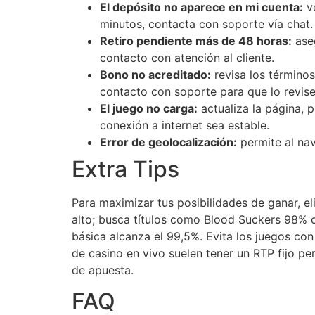
El depósito no aparece en mi cuenta:
ve
minutos, contacta con soporte vía chat.
Retiro pendiente más de 48 horas:
aseg
contacto con atención al cliente.
Bono no acreditado:
revisa los término
contacto con soporte para que lo revise
El juego no carga:
actualiza la página,
conexión a internet sea estable.
Error de geolocalización:
permite al nav
Extra Tips
Para maximizar tus posibilidades de ganar, e
alto; busca títulos como Blood Suckers 98% o
básica alcanza el 99,5%. Evita los juegos co
de casino en vivo suelen tener un RTP fijo pe
de apuesta.
FAQ