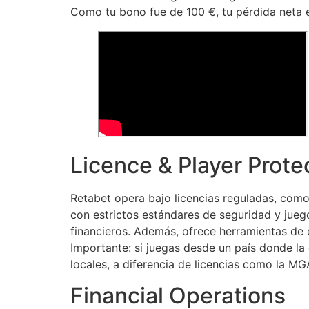
Como tu bono fue de 100 €, tu pérdida neta e
Licence & Player Prote
Retabet opera bajo licencias reguladas, com
con estrictos estándares de seguridad y jueg
financieros. Además, ofrece herramientas de co
Importante: si juegas desde un país donde la
locales, a diferencia de licencias como la M
Financial Operations