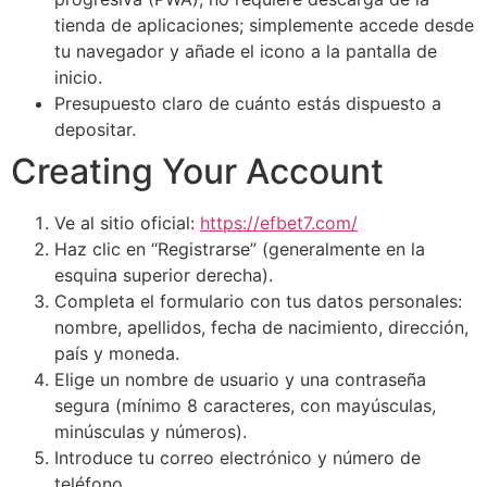
tienda de aplicaciones; simplemente accede desde
tu navegador y añade el icono a la pantalla de
inicio.
Presupuesto claro de cuánto estás dispuesto a
depositar.
Creating Your Account
Ve al sitio oficial:
https://efbet7.com/
Haz clic en “Registrarse” (generalmente en la
esquina superior derecha).
Completa el formulario con tus datos personales:
nombre, apellidos, fecha de nacimiento, dirección,
país y moneda.
Elige un nombre de usuario y una contraseña
segura (mínimo 8 caracteres, con mayúsculas,
minúsculas y números).
Introduce tu correo electrónico y número de
teléfono.