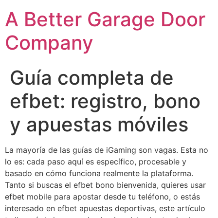
Skip
A Better Garage Door
to
content
Company
Guía completa de
efbet: registro, bono
y apuestas móviles
La mayoría de las guías de iGaming son vagas. Esta no
lo es: cada paso aquí es específico, procesable y
basado en cómo funciona realmente la plataforma.
Tanto si buscas el efbet bono bienvenida, quieres usar
efbet mobile para apostar desde tu teléfono, o estás
interesado en efbet apuestas deportivas, este artículo