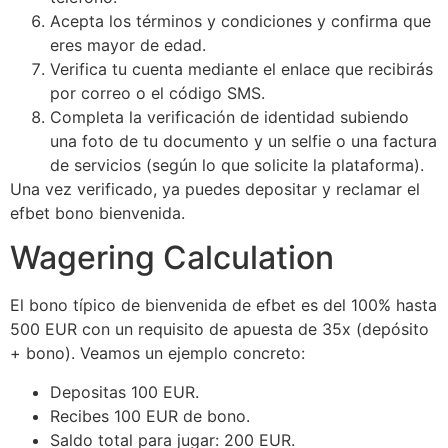
Acepta los términos y condiciones y confirma que
eres mayor de edad.
Verifica tu cuenta mediante el enlace que recibirás
por correo o el código SMS.
Completa la verificación de identidad subiendo
una foto de tu documento y un selfie o una factura
de servicios (según lo que solicite la plataforma).
Una vez verificado, ya puedes depositar y reclamar el
efbet bono bienvenida.
Wagering Calculation
El bono típico de bienvenida de efbet es del 100% hasta
500 EUR con un requisito de apuesta de 35x (depósito
+ bono). Veamos un ejemplo concreto:
Depositas 100 EUR.
Recibes 100 EUR de bono.
Saldo total para jugar: 200 EUR.