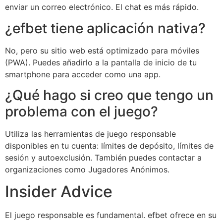
enviar un correo electrónico. El chat es más rápido.
¿efbet tiene aplicación nativa?
No, pero su sitio web está optimizado para móviles
(PWA). Puedes añadirlo a la pantalla de inicio de tu
smartphone para acceder como una app.
¿Qué hago si creo que tengo un
problema con el juego?
Utiliza las herramientas de juego responsable
disponibles en tu cuenta: límites de depósito, límites de
sesión y autoexclusión. También puedes contactar a
organizaciones como Jugadores Anónimos.
Insider Advice
El juego responsable es fundamental. efbet ofrece en su