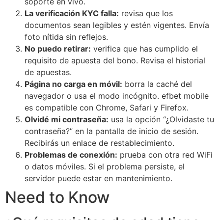
soporte en vivo.
La verificación KYC falla:
revisa que los
documentos sean legibles y estén vigentes. Envía
foto nítida sin reflejos.
No puedo retirar:
verifica que has cumplido el
requisito de apuesta del bono. Revisa el historial
de apuestas.
Página no carga en móvil:
borra la caché del
navegador o usa el modo incógnito. efbet mobile
es compatible con Chrome, Safari y Firefox.
Olvidé mi contraseña:
usa la opción “¿Olvidaste tu
contraseña?” en la pantalla de inicio de sesión.
Recibirás un enlace de restablecimiento.
Problemas de conexión:
prueba con otra red WiFi
o datos móviles. Si el problema persiste, el
servidor puede estar en mantenimiento.
Need to Know