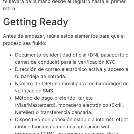
te llevará de la mano desde el registro hasta el primer
retiro.
Getting Ready
Antes de empezar, reúne estos elementos para que el
proceso sea fluido:
Documento de identidad oficial (DNI, pasaporte o
carnet de conducir) para la verificación KYC.
Dirección de correo electrónico activa y acceso a
tu bandeja de entrada.
Número de teléfono móvil para recibir códigos de
verificación SMS.
Método de pago preferido: tarjeta
(Visa/Mastercard), monedero electrónico (Skrill,
Neteller) o transferencia bancaria.
Dispositivo con conexión estable a internet. efbet
mobile funciona como una aplicación web
progresiva (PWA), no requiere descarga de la