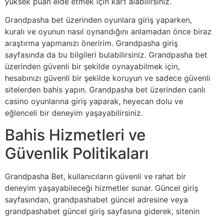
yüksek puan elde etmek için kart alabilirsiniz.
Grandpasha bet üzerinden oyunlara giriş yaparken,
kuralı ve oyunun nasıl oynandığını anlamadan önce biraz
araştırma yapmanızı öneririm. Grandpasha giriş
sayfasında da bu bilgileri bulabilirsiniz. Grandpasha bet
üzerinden güvenli bir şekilde oynayabilmek için,
hesabınızı güvenli bir şekilde koruyun ve sadece güvenli
sitelerden bahis yapın. Grandpasha bet üzerinden canlı
casino oyunlarına giriş yaparak, heyecan dolu ve
eğlenceli bir deneyim yaşayabilirsiniz.
Bahis Hizmetleri ve
Güvenlik Politikaları
Grandpasha Bet, kullanıcıların güvenli ve rahat bir
deneyim yaşayabileceği hizmetler sunar. Güncel giriş
sayfasından, grandpashabet güncel adresine veya
grandpashabet güncel giriş sayfasına giderek, sitenin