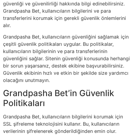
güvenliği ve güvenilirliği hakkında bilgi edinebilirsiniz.
Grandpasha Bet, kullanıcıların bilgilerini ve para
transferlerini korumak için gerekli güvenlik önlemlerini
alır.
Grandpasha Bet, kullanıcıların güvenliğini sağlamak için
çeşitli güvenlik politikaları uygular. Bu politikalar,
kullanıcıların bilgilerinin ve para transferlerinin
güvenliğini sağlar. Sitenin güvenliği konusunda herhangi
bir sorun yaşarsanız, destek ekibine başvurabilirsiniz.
Güvenlik ekibinin hızlı ve etkin bir şekilde size yardımcı
olacağını unutmayın.
Grandpasha Bet’in Güvenlik
Politikaları
Grandpasha Bet, kullanıcıların bilgilerini korumak için
SSL şifreleme teknolojisini kullanır. Bu, kullanıcıların
verilerinin şifrelenerek gönderildiğinden emin olur.