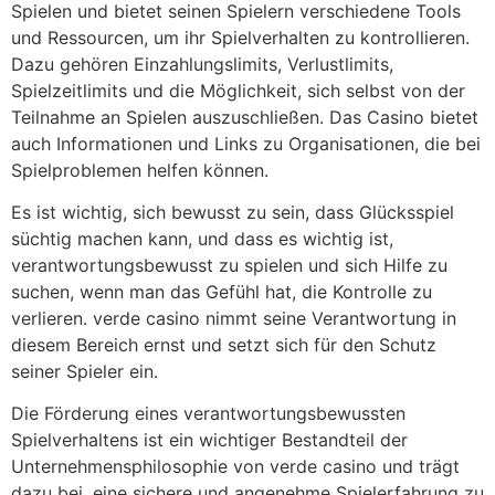
Spielen und bietet seinen Spielern verschiedene Tools
und Ressourcen, um ihr Spielverhalten zu kontrollieren.
Dazu gehören Einzahlungslimits, Verlustlimits,
Spielzeitlimits und die Möglichkeit, sich selbst von der
Teilnahme an Spielen auszuschließen. Das Casino bietet
auch Informationen und Links zu Organisationen, die bei
Spielproblemen helfen können.
Es ist wichtig, sich bewusst zu sein, dass Glücksspiel
süchtig machen kann, und dass es wichtig ist,
verantwortungsbewusst zu spielen und sich Hilfe zu
suchen, wenn man das Gefühl hat, die Kontrolle zu
verlieren. verde casino nimmt seine Verantwortung in
diesem Bereich ernst und setzt sich für den Schutz
seiner Spieler ein.
Die Förderung eines verantwortungsbewussten
Spielverhaltens ist ein wichtiger Bestandteil der
Unternehmensphilosophie von verde casino und trägt
dazu bei, eine sichere und angenehme Spielerfahrung zu