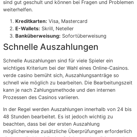
sind gut geschult und können bei Fragen und Problemen
weiterhelfen.
Kreditkarten:
Visa, Mastercard
E-Wallets:
Skrill, Neteller
Banküberweisung:
Sofortüberweisung
Schnelle Auszahlungen
Schnelle Auszahlungen sind für viele Spieler ein
wichtiges Kriterium bei der Wahl eines Online-Casinos.
verde casino bemüht sich, Auszahlungsanträge so
schnell wie möglich zu bearbeiten. Die Bearbeitungszeit
kann je nach Zahlungsmethode und den internen
Prozessen des Casinos variieren.
In der Regel werden Auszahlungen innerhalb von 24 bis
48 Stunden bearbeitet. Es ist jedoch wichtig zu
beachten, dass bei der ersten Auszahlung
möglicherweise zusätzliche Überprüfungen erforderlich