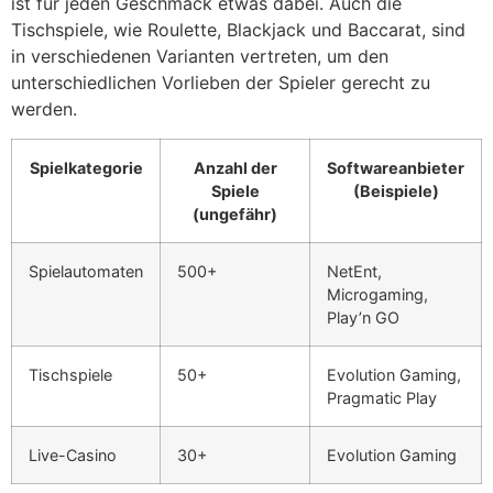
ist für jeden Geschmack etwas dabei. Auch die
Tischspiele, wie Roulette, Blackjack und Baccarat, sind
in verschiedenen Varianten vertreten, um den
unterschiedlichen Vorlieben der Spieler gerecht zu
werden.
Spielkategorie
Anzahl der
Softwareanbieter
Spiele
(Beispiele)
(ungefähr)
Spielautomaten
500+
NetEnt,
Microgaming,
Play’n GO
Tischspiele
50+
Evolution Gaming,
Pragmatic Play
Live-Casino
30+
Evolution Gaming