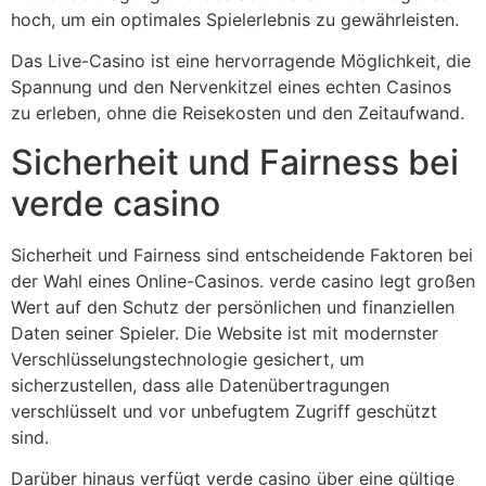
hoch, um ein optimales Spielerlebnis zu gewährleisten.
Das Live-Casino ist eine hervorragende Möglichkeit, die
Spannung und den Nervenkitzel eines echten Casinos
zu erleben, ohne die Reisekosten und den Zeitaufwand.
Sicherheit und Fairness bei
verde casino
Sicherheit und Fairness sind entscheidende Faktoren bei
der Wahl eines Online-Casinos. verde casino legt großen
Wert auf den Schutz der persönlichen und finanziellen
Daten seiner Spieler. Die Website ist mit modernster
Verschlüsselungstechnologie gesichert, um
sicherzustellen, dass alle Datenübertragungen
verschlüsselt und vor unbefugtem Zugriff geschützt
sind.
Darüber hinaus verfügt verde casino über eine gültige