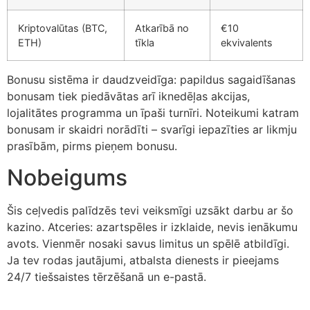
Kriptovalūtas (BTC,
Atkarībā no
€10
ETH)
tīkla
ekvivalents
Bonusu sistēma ir daudzveidīga: papildus sagaidīšanas
bonusam tiek piedāvātas arī iknedēļas akcijas,
lojalitātes programma un īpaši turnīri. Noteikumi katram
bonusam ir skaidri norādīti – svarīgi iepazīties ar likmju
prasībām, pirms pieņem bonusu.
Nobeigums
Šis ceļvedis palīdzēs tevi veiksmīgi uzsākt darbu ar šo
kazino. Atceries: azartspēles ir izklaide, nevis ienākumu
avots. Vienmēr nosaki savus limitus un spēlē atbildīgi.
Ja tev rodas jautājumi, atbalsta dienests ir pieejams
24/7 tiešsaistes tērzēšanā un e-pastā.