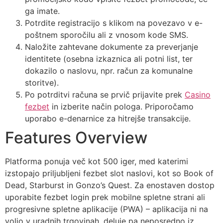
ga imate.
Potrdite registracijo s klikom na povezavo v e-
poštnem sporočilu ali z vnosom kode SMS.
Naložite zahtevane dokumente za preverjanje
identitete (osebna izkaznica ali potni list, ter
dokazilo o naslovu, npr. račun za komunalne
storitve).
Po potrditvi računa se prvič prijavite prek
Casino
fezbet
in izberite način pologa. Priporočamo
uporabo e-denarnice za hitrejše transakcije.
Features Overview
Platforma ponuja več kot 500 iger, med katerimi
izstopajo priljubljeni fezbet slot naslovi, kot so Book of
Dead, Starburst in Gonzo’s Quest. Za enostaven dostop
uporabite fezbet login prek mobilne spletne strani ali
progresivne spletne aplikacije (PWA) – aplikacija ni na
voljo v uradnih trgovinah, deluje pa neposredno iz