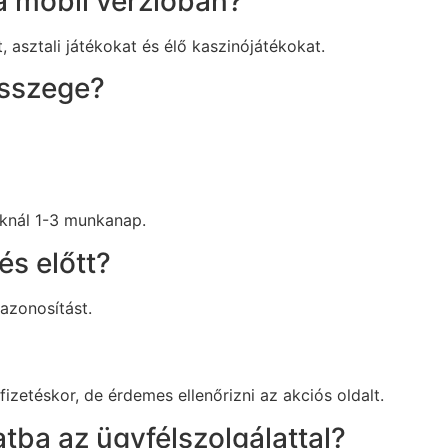
 a mobil verzióban?
asztali játékokat és élő kaszinójátékokat.
összege?
áknál 1-3 munkanap.
és előtt?
 azonosítást.
zetéskor, de érdemes ellenőrizni az akciós oldalt.
ba az ügyfélszolgálattal?