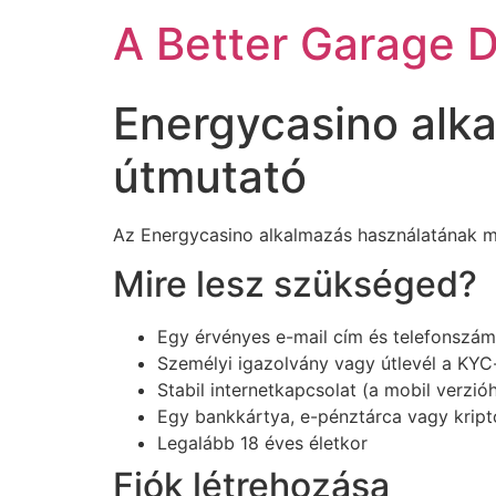
Skip
A Better Garage 
to
content
Energycasino alka
útmutató
Az Energycasino alkalmazás használatának m
Mire lesz szükséged?
Egy érvényes e-mail cím és telefonszám
Személyi igazolvány vagy útlevél a KY
Stabil internetkapcsolat (a mobil verzióh
Egy bankkártya, e-pénztárca vagy kript
Legalább 18 éves életkor
Fiók létrehozása