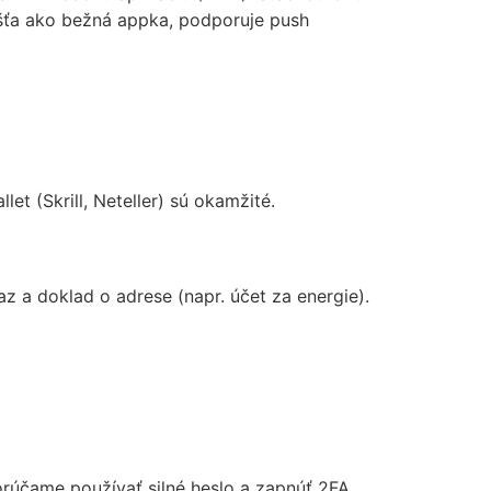
púšťa ako bežná appka, podporuje push
t (Skrill, Neteller) sú okamžité.
 a doklad o adrese (napr. účet za energie).
orúčame používať silné heslo a zapnúť 2FA.