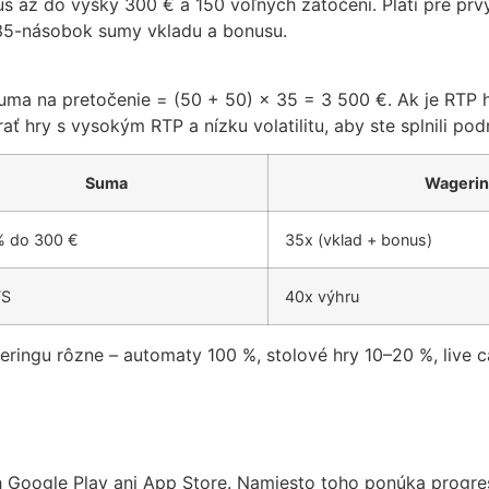
nus až do výšky 300 € a 150 voľných zatočení. Platí pre pr
35-násobok sumy vkladu a bonusu.
suma na pretočenie = (50 + 50) × 35 = 3 500 €. Ak je RTP 
rať hry s vysokým RTP a nízku volatilitu, aby ste splnili p
Suma
Wageri
% do 300 €
35x (vklad + bonus)
FS
40x výhru
eringu rôzne – automaty 100 %, stolové hry 10–20 %, live c
Google Play ani App Store. Namiesto toho ponúka progres