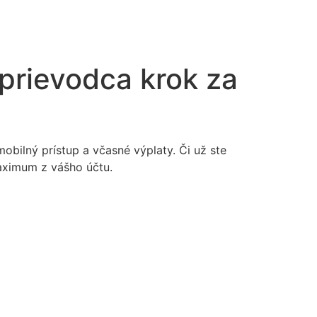
prievodca krok za
obilný prístup a včasné výplaty. Či už ste
maximum z vášho účtu.