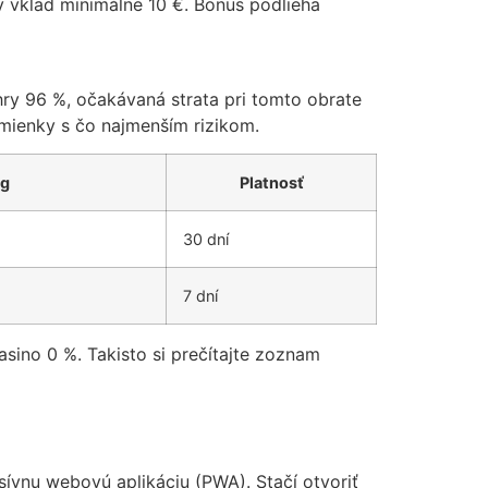
vý vklad minimálne 10 €. Bonus podlieha
hry 96 %, očakávaná strata pri tomto obrate
odmienky s čo najmenším rizikom.
ng
Platnosť
30 dní
7 dní
asino 0 %. Takisto si prečítajte zoznam
ívnu webovú aplikáciu (PWA). Stačí otvoriť