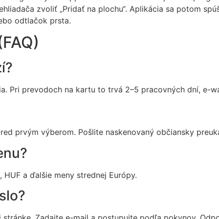
prehliadača zvoliť „Pridať na plochu“. Aplikácia sa potom s
lebo odtlačok prsta.
 (FAQ)
í?
Pri prevodoch na kartu to trvá 2–5 pracovných dní, e-walle
ed prvým výberom. Pošlite naskenovaný občiansky preukaz
enu?
, HUF a ďalšie meny strednej Európy.
slo?
ej stránke. Zadajte e-mail a postupujte podľa pokynov. Odp