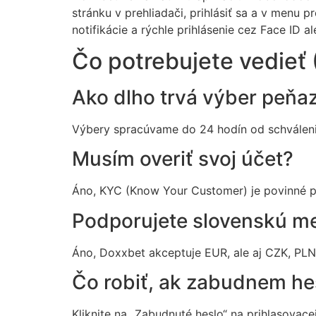
stránku v prehliadači, prihlásiť sa a v menu 
notifikácie a rýchle prihlásenie cez Face ID a
Čo potrebujete vedieť
Ako dlho trvá výber peňaz
Výbery spracúvame do 24 hodín od schválenia. 
Musím overiť svoj účet?
Áno, KYC (Know Your Customer) je povinné pr
Podporujete slovenskú m
Áno, Doxxbet akceptuje EUR, ale aj CZK, PLN
Čo robiť, ak zabudnem he
Kliknite na „Zabudnuté heslo“ na prihlasovac