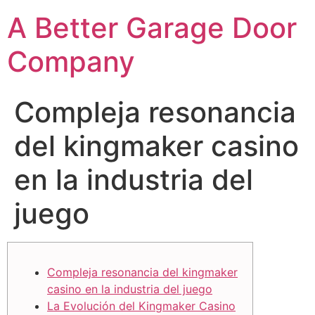
Skip
A Better Garage Door
to
content
Company
Compleja resonancia
del kingmaker casino
en la industria del
juego
Compleja resonancia del kingmaker
casino en la industria del juego
La Evolución del Kingmaker Casino