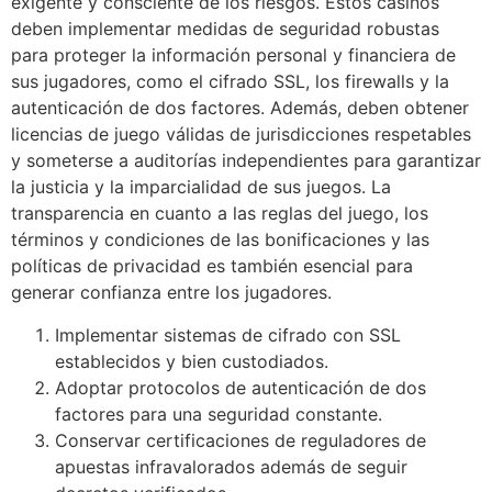
exigente y consciente de los riesgos. Estos casinos
deben implementar medidas de seguridad robustas
para proteger la información personal y financiera de
sus jugadores, como el cifrado SSL, los firewalls y la
autenticación de dos factores. Además, deben obtener
licencias de juego válidas de jurisdicciones respetables
y someterse a auditorías independientes para garantizar
la justicia y la imparcialidad de sus juegos. La
transparencia en cuanto a las reglas del juego, los
términos y condiciones de las bonificaciones y las
políticas de privacidad es también esencial para
generar confianza entre los jugadores.
Implementar sistemas de cifrado con SSL
establecidos y bien custodiados.
Adoptar protocolos de autenticación de dos
factores para una seguridad constante.
Conservar certificaciones de reguladores de
apuestas infravalorados además de seguir