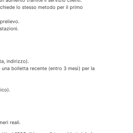
un aumento tramite il servizio clienti.
ichiede lo stesso metodo per il primo
prelievo.
stazioni.
a, indirizzo).
e una bolletta recente (entro 3 mesi) per la
ico).
ri reali.