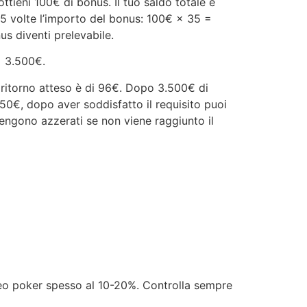
ieni 100€ di bonus. Il tuo saldo totale è
35 volte l’importo del bonus: 100€ × 35 =
s diventi prelevabile.
= 3.500€.
ritorno atteso è di 96€. Dopo 3.500€ di
50€, dopo aver soddisfatto il requisito puoi
vengono azzerati se non viene raggiunto il
ideo poker spesso al 10-20%. Controlla sempre