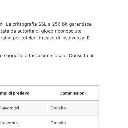
ni. La crittografia SSL a 256 bit garantisce
ntata da autorità di gioco riconosciute
ativi per tutelarli in caso di insolvenza. È
re soggette a tassazione locale. Consulta un
mpi di prelievo
Commissioni
 lavorativi
Gratuito
 lavorativi
Gratuito