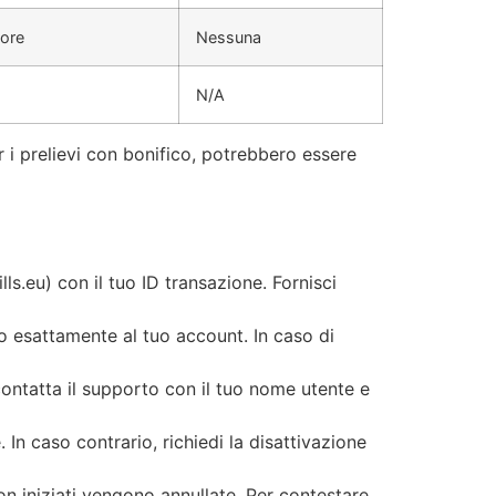
 ore
Nessuna
N/A
r i prelievi con bonifico, potrebbero essere
ls.eu) con il tuo ID transazione. Fornisci
no esattamente al tuo account. In caso di
contatta il supporto con il tuo nome utente e
. In caso contrario, richiedi la disattivazione
on iniziati vengono annullate. Per contestare,