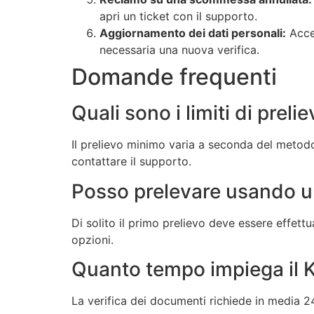
apri un ticket con il supporto.
Aggiornamento dei dati personali:
Acced
necessaria una nuova verifica.
Domande frequenti
Quali sono i limiti di prel
Il prelievo minimo varia a seconda del metod
contattare il supporto.
Posso prelevare usando u
Di solito il primo prelievo deve essere effet
opzioni.
Quanto tempo impiega il
La verifica dei documenti richiede in media 24