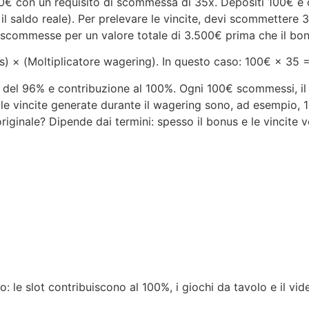
€ con un requisito di scommessa di 35x. Depositi 100€ e ott
 saldo reale). Per prelevare le vincite, devi scommettere 
scommesse per un valore totale di 3.500€ prima che il bonu
) × (Moltiplicatore wagering). In questo caso: 100€ × 35 
del 96% e contribuzione al 100%. Ogni 100€ scommessi, il 
le vincite generate durante il wagering sono, ad esempio, 1
riginale? Dipende dai termini: spesso il bonus e le vincite 
: le slot contribuiscono al 100%, i giochi da tavolo e il v