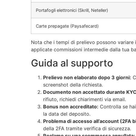
Portafogli elettronici (Skrill, Neteller)
Carte prepagate (Paysafecard)
Nota che i tempi di prelievo possono variare in
applicate commissioni intermedie dalla tua b
Guida al supporto
Prelievo non elaborato dopo 3 giorni:
Co
screenshot della richiesta.
Documento non accettato durante KYC
rifiuto, richiedi chiarimenti via email.
Bonus non accreditato:
Controlla se hai
la data del deposito.
Problema di accesso all’account (2FA b
della 2FA tramite verifica di sicurezza.
Reclamo su una scommessa annullata: