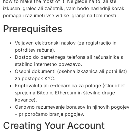
how to make the most of it. Ne glede na to, ali ste
izkušen igralec ali začetnik, vam bodo naslednji koraki
pomagali razumeti vse vidike igranja na tem mestu.
Prerequisites
Veljaven elektronski naslov (za registracijo in
potrditev računa).
Dostop do pametnega telefona ali računalnika s
stabilno internetno povezavo.
Osebni dokumenti (osebna izkaznica ali potni list)
za postopek KYC.
Kriptovaluta ali e-denarnica za pologe (Cloudbet
sprejema Bitcoin, Ethereum in številne druge
kovance).
Osnovno razumevanje bonusov in njihovih pogojev
– priporočamo branje pogojev.
Creating Your Account