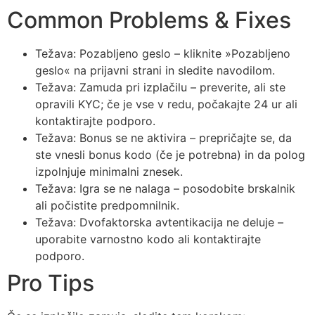
Common Problems & Fixes
Težava: Pozabljeno geslo – kliknite »Pozabljeno
geslo« na prijavni strani in sledite navodilom.
Težava: Zamuda pri izplačilu – preverite, ali ste
opravili KYC; če je vse v redu, počakajte 24 ur ali
kontaktirajte podporo.
Težava: Bonus se ne aktivira – prepričajte se, da
ste vnesli bonus kodo (če je potrebna) in da polog
izpolnjuje minimalni znesek.
Težava: Igra se ne nalaga – posodobite brskalnik
ali počistite predpomnilnik.
Težava: Dvofaktorska avtentikacija ne deluje –
uporabite varnostno kodo ali kontaktirajte
podporo.
Pro Tips