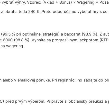
e vybrať výhry. Vzorec: (Vklad + Bonus) × Wagering = Pož
% z obratu, teda 240 €. Preto odporúčame vyberať hry s č
(99.5 % pri optimálnej stratégii) a baccarat (98.9 %). Z a
ot 6000 (98.8 %). Vyhnite sa progresívnym jackpotom (RTP
 na wagering.
alebo v emailovej ponuke. Pri registrácii ho zadajte do pr
YC) pred prvým výberom. Pripravte si občiansky preukaz a 