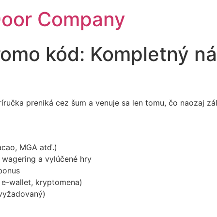
Door Company
omo kód: Kompletný náv
príručka preniká cez šum a venuje sa len tomu, čo naozaj zál
racao, MGA atď.)
e wagering a vylúčené hry
 bonus
 e-wallet, kryptomena)
e vyžadovaný)