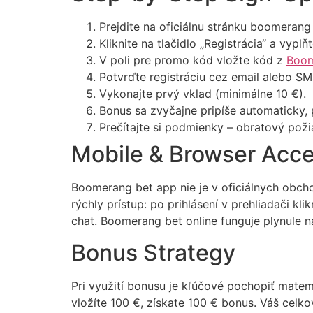
Prejdite na oficiálnu stránku boomerang 
Kliknite na tlačidlo „Registrácia“ a vypl
V poli pre promo kód vložte kód z
Boom
Potvrďte registráciu cez email alebo SM
Vykonajte prvý vklad (minimálne 10 €).
Bonus sa zvyčajne pripíše automaticky, p
Prečítajte si podmienky – obratový poži
Mobile & Browser Acc
Boomerang bet app nie je v oficiálnych obch
rýchly prístup: po prihlásení v prehliadači kl
chat. Boomerang bet online funguje plynule n
Bonus Strategy
Pri využití bonusu je kľúčové pochopiť mate
vložíte 100 €, získate 100 € bonus. Váš celk