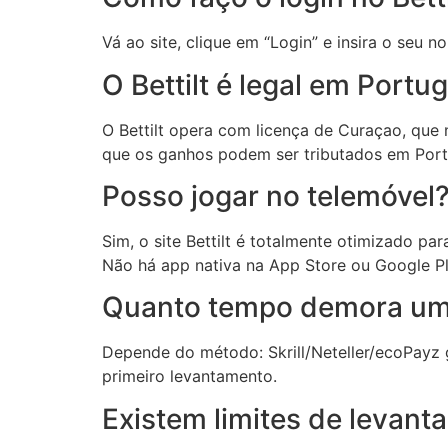
Vá ao site, clique em “Login” e insira o seu 
O Bettilt é legal em Portug
O Bettilt opera com licença de Curaçao, que
que os ganhos podem ser tributados em Port
Posso jogar no telemóvel
Sim, o site Bettilt é totalmente otimizado pa
Não há app nativa na App Store ou Google Pl
Quanto tempo demora um
Depende do método: Skrill/Neteller/ecoPayz g
primeiro levantamento.
Existem limites de levan