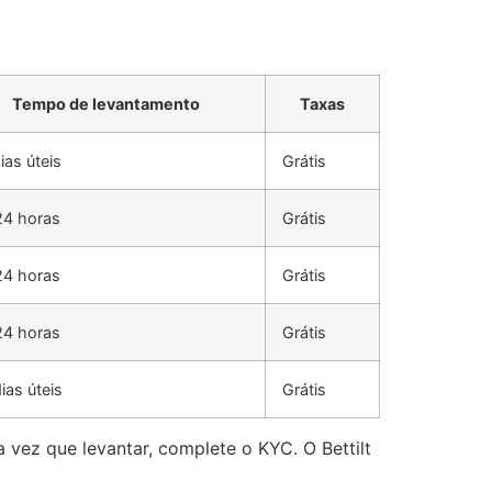
Tempo de levantamento
Taxas
ias úteis
Grátis
24 horas
Grátis
24 horas
Grátis
24 horas
Grátis
ias úteis
Grátis
 vez que levantar, complete o KYC. O Bettilt