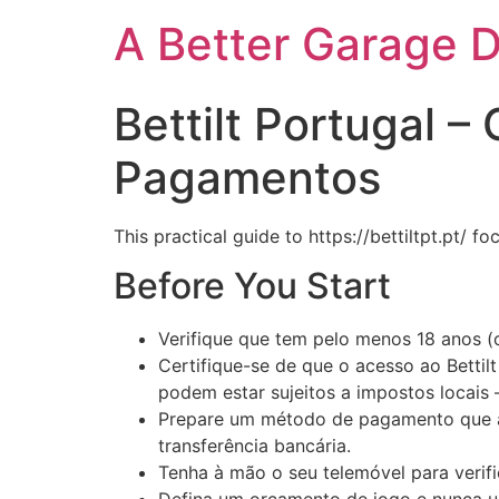
Skip
A Better Garage 
to
content
Bettilt Portugal –
Pagamentos
This practical guide to https://bettiltpt.pt/ 
Before You Start
Verifique que tem pelo menos 18 anos (o
Certifique-se de que o acesso ao Bettilt
podem estar sujeitos a impostos locais –
Prepare um método de pagamento que acei
transferência bancária.
Tenha à mão o seu telemóvel para verif