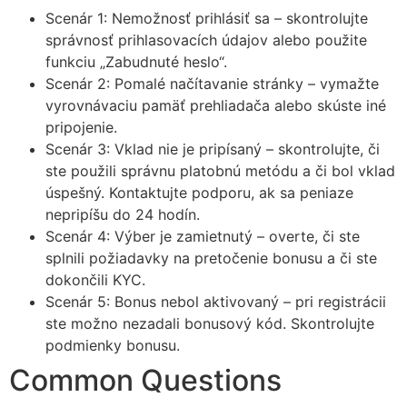
Scenár 1: Nemožnosť prihlásiť sa – skontrolujte
správnosť prihlasovacích údajov alebo použite
funkciu „Zabudnuté heslo“.
Scenár 2: Pomalé načítavanie stránky – vymažte
vyrovnávaciu pamäť prehliadača alebo skúste iné
pripojenie.
Scenár 3: Vklad nie je pripísaný – skontrolujte, či
ste použili správnu platobnú metódu a či bol vklad
úspešný. Kontaktujte podporu, ak sa peniaze
nepripíšu do 24 hodín.
Scenár 4: Výber je zamietnutý – overte, či ste
splnili požiadavky na pretočenie bonusu a či ste
dokončili KYC.
Scenár 5: Bonus nebol aktivovaný – pri registrácii
ste možno nezadali bonusový kód. Skontrolujte
podmienky bonusu.
Common Questions