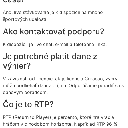
Áno, live stávkovanie je k dispozícii na mnoho
športových udalostí.
Ako kontaktovať podporu?
K dispozícii je live chat, e‑mail a telefónna linka.
Je potrebné platiť dane z
výhier?
V závislosti od licencie: ak je licencia Curacao, výhry
môžu podliehať dani z príjmu. Odporúčame poradiť sa s
daňovým poradcom.
Čo je to RTP?
RTP (Return to Player) je percento, ktoré hra vracia
hráčom v dlhodobom horizonte. Napríklad RTP 96 %