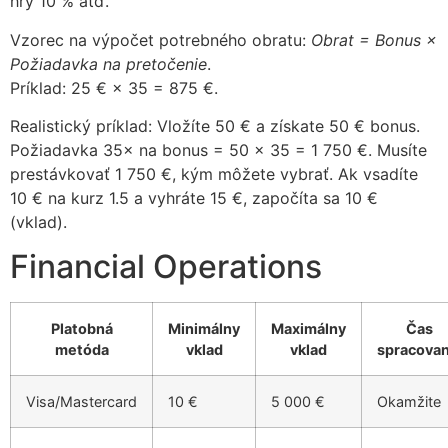
hry 10 % atď.
Vzorec na výpočet potrebného obratu:
Obrat = Bonus ×
Požiadavka na pretočenie
.
Príklad: 25 € × 35 = 875 €.
Realistický príklad: Vložíte 50 € a získate 50 € bonus.
Požiadavka 35× na bonus = 50 × 35 = 1 750 €. Musíte
prestávkovať 1 750 €, kým môžete vybrať. Ak vsadíte
10 € na kurz 1.5 a vyhráte 15 €, započíta sa 10 €
(vklad).
Financial Operations
Platobná
Minimálny
Maximálny
Čas
metóda
vklad
vklad
spracovan
Visa/Mastercard
10 €
5 000 €
Okamžite