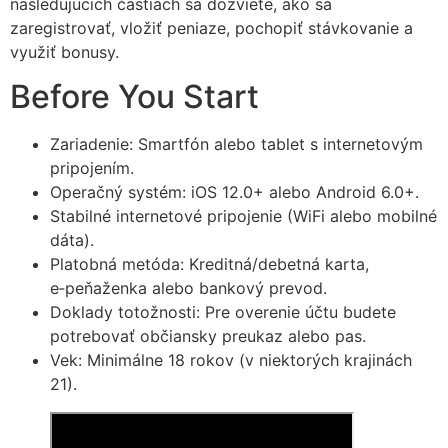
nasledujúcich častiach sa dozviete, ako sa
zaregistrovať, vložiť peniaze, pochopiť stávkovanie a
využiť bonusy.
Before You Start
Zariadenie: Smartfón alebo tablet s internetovým
pripojením.
Operačný systém: iOS 12.0+ alebo Android 6.0+.
Stabilné internetové pripojenie (WiFi alebo mobilné
dáta).
Platobná metóda: Kreditná/debetná karta,
e‑peňaženka alebo bankový prevod.
Doklady totožnosti: Pre overenie účtu budete
potrebovať občiansky preukaz alebo pas.
Vek: Minimálne 18 rokov (v niektorých krajinách
21).