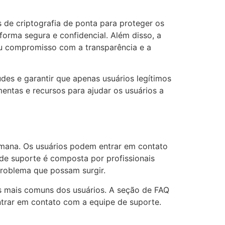
s de criptografia de ponta para proteger os
forma segura e confidencial. Além disso, a
eu compromisso com a transparência e a
des e garantir que apenas usuários legítimos
ntas e recursos para ajudar os usuários a
semana. Os usuários podem entrar em contato
 de suporte é composta por profissionais
problema que possam surgir.
s mais comuns dos usuários. A seção de FAQ
ntrar em contato com a equipe de suporte.