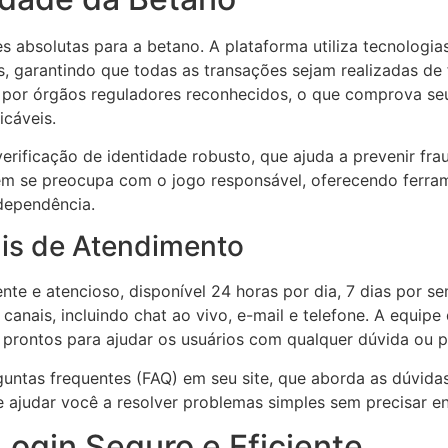
s absolutas para a betano. A plataforma utiliza tecnologia
s, garantindo que todas as transações sejam realizadas de 
s por órgãos reguladores reconhecidos, o que comprova s
icáveis.
ificação de identidade robusto, que ajuda a prevenir frau
m se preocupa com o jogo responsável, oferecendo ferrame
 dependência.
ais de Atendimento
ente e atencioso, disponível 24 horas por dia, 7 dias por 
canais, incluindo chat ao vivo, e-mail e telefone. A equipe
e prontos para ajudar os usuários com qualquer dúvida ou 
ntas frequentes (FAQ) em seu site, que aborda as dúvida
 ajudar você a resolver problemas simples sem precisar e
Login Seguro e Eficiente