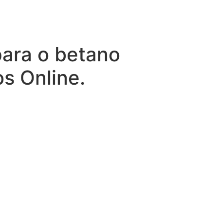
ara o betano
s Online.