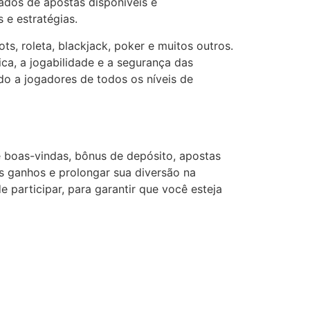
ados de apostas disponíveis é
 e estratégias.
ts, roleta, blackjack, poker e muitos outros.
ca, a jogabilidade e a segurança das
do a jogadores de todos os níveis de
 boas-vindas, bônus de depósito, apostas
s ganhos e prolongar sua diversão na
participar, para garantir que você esteja