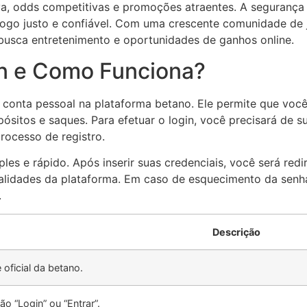
tiva, odds competitivas e promoções atraentes. A seguranç
jogo justo e confiável. Com uma crescente comunidade de j
usca entretenimento e oportunidades de ganhos online.
in e Como Funciona?
conta pessoal na plataforma betano. Ele permite que você
pósitos e saques. Para efetuar o login, você precisará de 
rocesso de registro.
les e rápido. Após inserir suas credenciais, você será redi
nalidades da plataforma. Em caso de esquecimento da senh
.
Descrição
 oficial da betano.
ão “Login” ou “Entrar”.