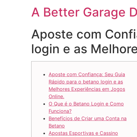
Skip
A Better Garage 
to
content
Aposte com Confi
login e as Melhor
Aposte com Confiança: Seu Guia
Rápido para o betano login e as
Melhores Experiências em Jogos
Online.
O Que é o Betano Login e Como
Funciona?
Benefícios de Criar uma Conta na
Betano
Apostas Esportivas e Cassino