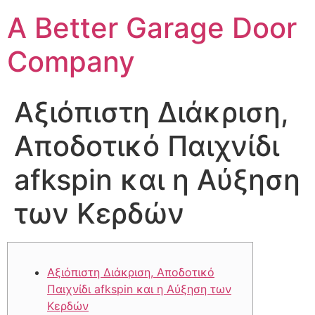
Skip
A Better Garage Door
to
content
Company
Αξιόπιστη Διάκριση,
Αποδοτικό Παιχνίδι
afkspin και η Αύξηση
των Κερδών
Αξιόπιστη Διάκριση, Αποδοτικό
Παιχνίδι afkspin και η Αύξηση των
Κερδών