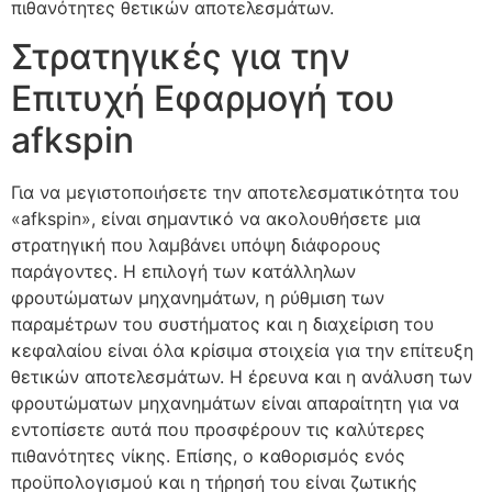
πιθανότητες θετικών αποτελεσμάτων.
Στρατηγικές για την
Επιτυχή Εφαρμογή του
afkspin
Για να μεγιστοποιήσετε την αποτελεσματικότητα του
«afkspin», είναι σημαντικό να ακολουθήσετε μια
στρατηγική που λαμβάνει υπόψη διάφορους
παράγοντες. Η επιλογή των κατάλληλων
φρουτώματων μηχανημάτων, η ρύθμιση των
παραμέτρων του συστήματος και η διαχείριση του
κεφαλαίου είναι όλα κρίσιμα στοιχεία για την επίτευξη
θετικών αποτελεσμάτων. Η έρευνα και η ανάλυση των
φρουτώματων μηχανημάτων είναι απαραίτητη για να
εντοπίσετε αυτά που προσφέρουν τις καλύτερες
πιθανότητες νίκης. Επίσης, ο καθορισμός ενός
προϋπολογισμού και η τήρησή του είναι ζωτικής