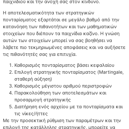
παιχνιδιού και την ανοχή σας στον κίνδυνο.
Η αποτελεσματικότητα των στρατηγικών
πονταρίσματος εξαρτάται σε μεγάλο βαθμό από την
κατανόηση των πιθανοτήτων και των μαθηματικών
στοιχείων που διέπουν τα παιχνίδια καζίνο. Η γνώση
αυτών των στοιχείων μπορεί να σας βοηθήσει να
λάβετε πιο τεκμηριωμένες αποφάσεις και να αυξήσετε
τις πιθανότητές σας για επιτυχία.
Καθορισμός πονταρίσματος βάσει κεφαλαίου
Επιλογή στρατηγικής πονταρίσματος (Martingale,
σταθερή αύξηση)
Καθορισμός μέγιστου αριθμού περιστροφών
Παρακολούθηση των αποτελεσμάτων και
προσαρμογή στρατηγικής
Διατήρηση ενός αρχείου με τα πονταρίσματα και
τις νίκες/ήττες
Με την προσεκτική ρύθμιση των παραμέτρων και την
επιλογή της κατάλληλης στρατηγικής, μπορείτε να