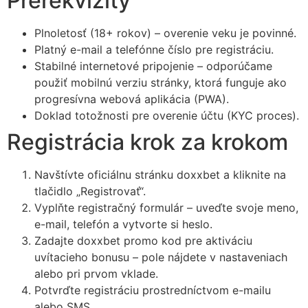
Prerekvizity
Plnoletosť (18+ rokov) – overenie veku je povinné.
Platný e-mail a telefónne číslo pre registráciu.
Stabilné internetové pripojenie – odporúčame
použiť mobilnú verziu stránky, ktorá funguje ako
progresívna webová aplikácia (PWA).
Doklad totožnosti pre overenie účtu (KYC proces).
Registrácia krok za krokom
Navštívte oficiálnu stránku doxxbet a kliknite na
tlačidlo „Registrovať“.
Vyplňte registračný formulár – uveďte svoje meno,
e-mail, telefón a vytvorte si heslo.
Zadajte doxxbet promo kod pre aktiváciu
uvítacieho bonusu – pole nájdete v nastaveniach
alebo pri prvom vklade.
Potvrďte registráciu prostredníctvom e-mailu
alebo SMS.