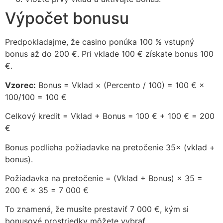
Výpočet bonusu
Predpokladajme, že casino ponúka 100 % vstupný
bonus až do 200 €. Pri vklade 100 € získate bonus 100
€.
Vzorec:
Bonus = Vklad × (Percento / 100) = 100 € ×
100/100 = 100 €
Celkový kredit = Vklad + Bonus = 100 € + 100 € = 200
€
Bonus podlieha požiadavke na pretočenie 35× (vklad +
bonus).
Požiadavka na pretočenie = (Vklad + Bonus) × 35 =
200 € × 35 = 7 000 €
To znamená, že musíte prestaviť 7 000 €, kým si
bonusové prostriedky môžete vybrať.