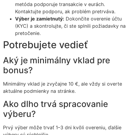
metóda podporuje transakcie v eurách.
Kontaktujte podporu, ak problém pretrváva.
Výber je zamietnutý:
Dokončite overenie účtu
(KYC) a skontrolujte, či ste splnili požiadavky na
pretočenie.
Potrebujete vedieť
Aký je minimálny vklad pre
bonus?
Minimálny vklad je zvyčajne 10 €, ale vždy si overte
aktuálne podmienky na stránke.
Ako dlho trvá spracovanie
výberu?
Prvý výber môže trvať 1–3 dni kvôli overeniu, ďalšie
výbery sú rýchlejšie.