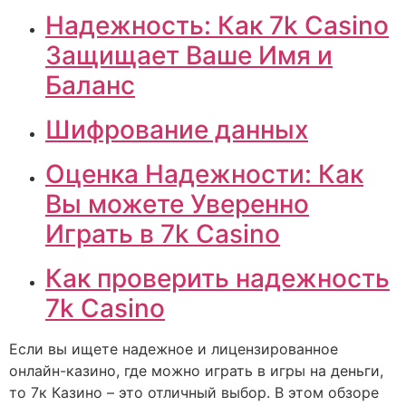
Надежность: Как 7k Casino
Защищает Ваше Имя и
Баланс
Шифрование данных
Оценка Надежности: Как
Вы можете Уверенно
Играть в 7k Casino
Как проверить надежность
7k Casino
Если вы ищете надежное и лицензированное
онлайн-казино, где можно играть в игры на деньги,
то 7к Казино – это отличный выбор. В этом обзоре