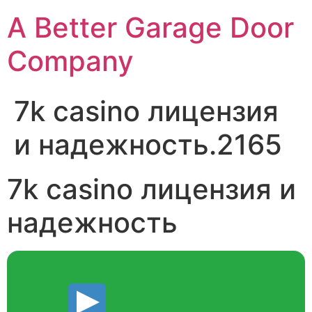
Skip
A Better Garage Door
to
content
Company
7k casino лицензия
и надежность.2165
7k casino лицензия и
надежность