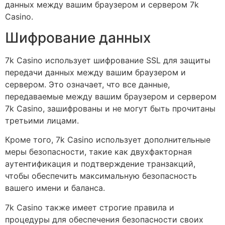
данных между вашим браузером и сервером 7k
Casino.
Шифрование данных
7k Casino использует шифрование SSL для защиты
передачи данных между вашим браузером и
сервером. Это означает, что все данные,
передаваемые между вашим браузером и сервером
7k Casino, зашифрованы и не могут быть прочитаны
третьими лицами.
Кроме того, 7k Casino использует дополнительные
меры безопасности, такие как двухфакторная
аутентификация и подтверждение транзакций,
чтобы обеспечить максимальную безопасность
вашего имени и баланса.
7k Casino также имеет строгие правила и
процедуры для обеспечения безопасности своих