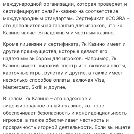
международной организации, которая проверяет и
сертифицирует онлайн-казино на соответствие
международным стандартам. Сертификат eCOGRA –
это дополнительная гарантия для игроков, что 7к
Казино является надежным и честным казино.
Кроме лицензии и сертификата, 7к Казино имеет и
другие преимущества, которые делают его
надежным выбором для игроков. Например, 7к
Казино имеет широкий спектр игр, включая слоты,
карточные игры, рулетку и другие, а также имеет
несколько способов оплаты, включая Visa,
Mastercard, Skrill и другие.
В целом, 7к Казино – это надежное и
лицензированное онлайн-казино, которое
обеспечивает безопасность и конфиденциальность
игроков, а также обеспечивает честность и
прозрачность игорной деятельности. Если вы ищете