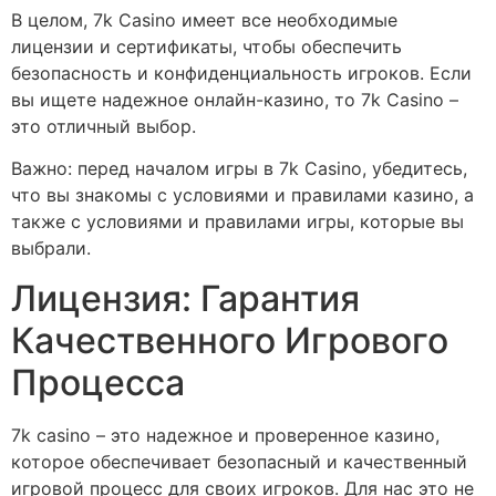
В целом, 7k Casino имеет все необходимые
лицензии и сертификаты, чтобы обеспечить
безопасность и конфиденциальность игроков. Если
вы ищете надежное онлайн-казино, то 7k Casino –
это отличный выбор.
Важно: перед началом игры в 7k Casino, убедитесь,
что вы знакомы с условиями и правилами казино, а
также с условиями и правилами игры, которые вы
выбрали.
Лицензия: Гарантия
Качественного Игрового
Процесса
7k casino – это надежное и проверенное казино,
которое обеспечивает безопасный и качественный
игровой процесс для своих игроков. Для нас это не