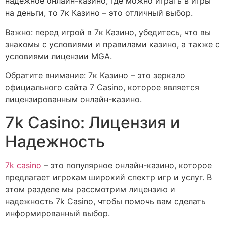
надежное онлайн-казино, где можно играть в игры
на деньги, то 7к Казино – это отличный выбор.
Важно: перед игрой в 7к Казино, убедитесь, что вы
знакомы с условиями и правилами казино, а также с
условиями лицензии MGA.
Обратите внимание: 7к Казино – это зеркало
официального сайта 7 Casino, которое является
лицензированным онлайн-казино.
7k Casino: Лицензия и
Надежность
7k casino
– это популярное онлайн-казино, которое
предлагает игрокам широкий спектр игр и услуг. В
этом разделе мы рассмотрим лицензию и
надежность 7k Casino, чтобы помочь вам сделать
информированный выбор.